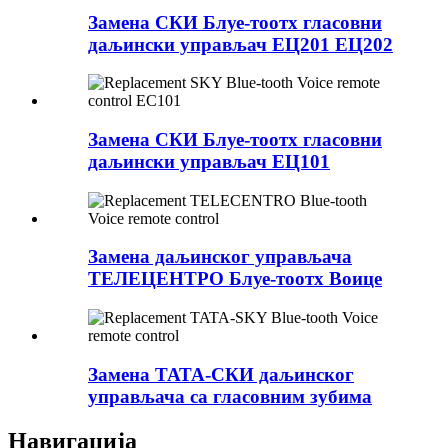
Замена СКИ Блуе-тоотх гласовни
даљински управљач ЕЦ201 ЕЦ202
Замена СКИ Блуе-тоотх гласовни
даљински управљач ЕЦ101
Замена даљинског управљача
ТЕЛЕЦЕНТРО Блуе-тоотх Воице
Замена ТАТА-СКИ даљинског
управљача са гласовним зубима
Навигација