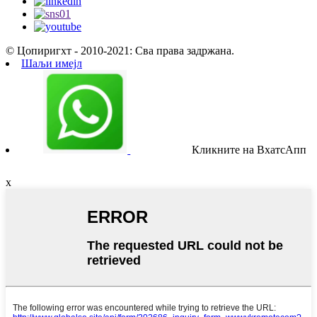
© Цопиригхт - 2010-2021: Сва права задржана.
Шаљи имејл
Кликните на ВхатсАпп
x