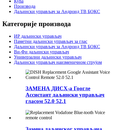
Кућа
Производа
Даљински управљач за Андроид ТВ БОКС
Категорије производа
ИР даљински управљач
Паметни даљински управљач за глас
Даљински управљач за Андроид ТВ БОКС
Ви-Фи даљински управљач
Универзални даљински управљач
Даљински управљач наизменичном струјом
ЗАМЕНА ДИСХ-а Гоогле
Ассистант даљински управљач
гласом 52.0 52.1
Замена даљинског управљача