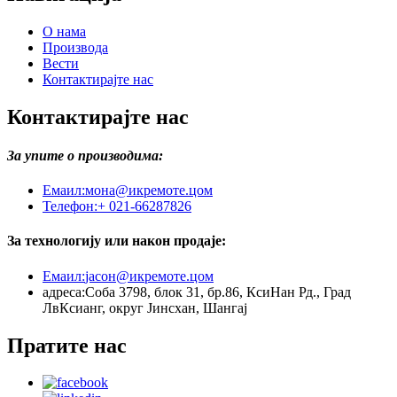
О нама
Производа
Вести
Контактирајте нас
Контактирајте нас
За упите о производима:
Емаил:
мона@икремоте.цом
Телефон:
+ 021-66287826
За технологију или након продаје:
Емаил:
јасон@икремоте.цом
адреса:
Соба 3798, блок 31, бр.86, КсиНан Рд., Град
ЛвКсианг, округ Јинсхан, Шангај
Пратите нас