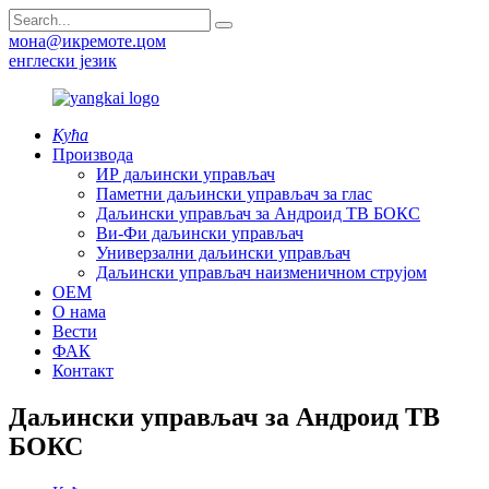
мона@икремоте.цом
енглески језик
Кућа
Производа
ИР даљински управљач
Паметни даљински управљач за глас
Даљински управљач за Андроид ТВ БОКС
Ви-Фи даљински управљач
Универзални даљински управљач
Даљински управљач наизменичном струјом
ОЕМ
О нама
Вести
ФАК
Контакт
Даљински управљач за Андроид ТВ
БОКС