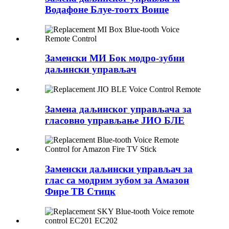
Водафоне Блуе-тоотх Воице
Заменски МИ Бок модро-зубни
даљински управљач
Замена даљинског управљача за
гласовно управљање ЈИО БЛЕ
Заменски даљински управљач за
глас са модрим зубом за Амазон
Фире ТВ Стицк