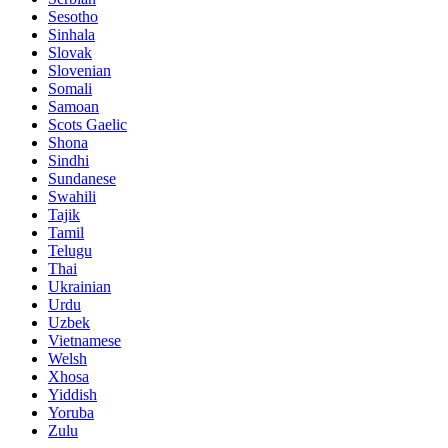
Sesotho
Sinhala
Slovak
Slovenian
Somali
Samoan
Scots Gaelic
Shona
Sindhi
Sundanese
Swahili
Tajik
Tamil
Telugu
Thai
Ukrainian
Urdu
Uzbek
Vietnamese
Welsh
Xhosa
Yiddish
Yoruba
Zulu