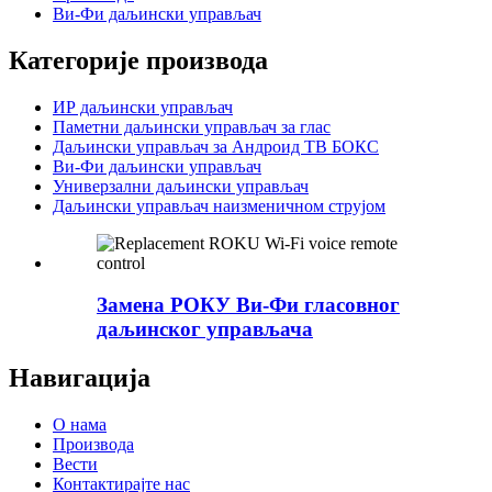
Ви-Фи даљински управљач
Категорије производа
ИР даљински управљач
Паметни даљински управљач за глас
Даљински управљач за Андроид ТВ БОКС
Ви-Фи даљински управљач
Универзални даљински управљач
Даљински управљач наизменичном струјом
Замена РОКУ Ви-Фи гласовног
даљинског управљача
Навигација
О нама
Производа
Вести
Контактирајте нас