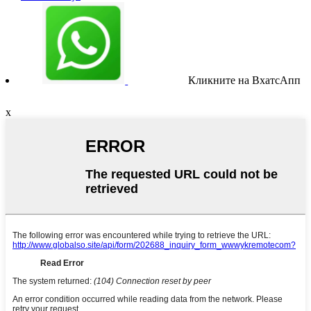
Кликните на ВхатсАпп
x