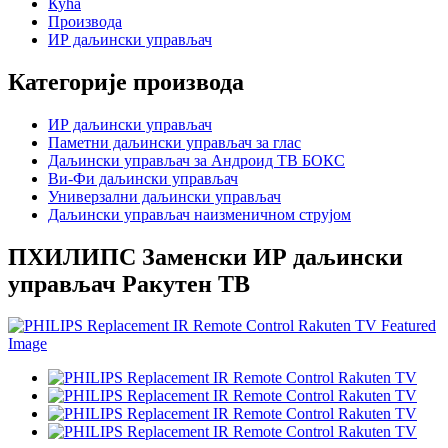
Кућа
Производа
ИР даљински управљач
Категорије производа
ИР даљински управљач
Паметни даљински управљач за глас
Даљински управљач за Андроид ТВ БОКС
Ви-Фи даљински управљач
Универзални даљински управљач
Даљински управљач наизменичном струјом
ПХИЛИПС Заменски ИР даљински
управљач Ракутен ТВ