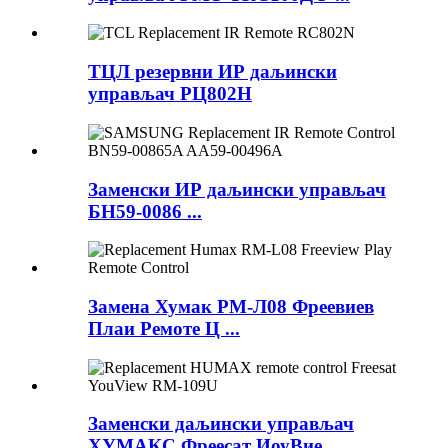
ТЦЛ резервни ИР даљински
управљач РЦ802Н
Заменски ИР даљински управљач
БН59-0086 ...
Замена Хумак РМ-Л08 Фреевиев
Плаи Ремоте Ц ...
Заменски даљински управљач
ХУМАКС Фреесат ИоуВие ...