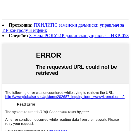
Претходна:
ПХИЛИПС заменски даљински управљач за
ИР контролу Нетфлик
Следећи:
Замена РОКУ ИР даљинског управљача ИКР-058