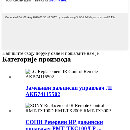
Напишите своју поруку овде и пошаљите нам је
Категорије производа
Замењиви даљински управљач ЛГ
АКБ74115502
СОНИ Резервни ИР даљински
управљач РМТ-ТКС100Д Р ...