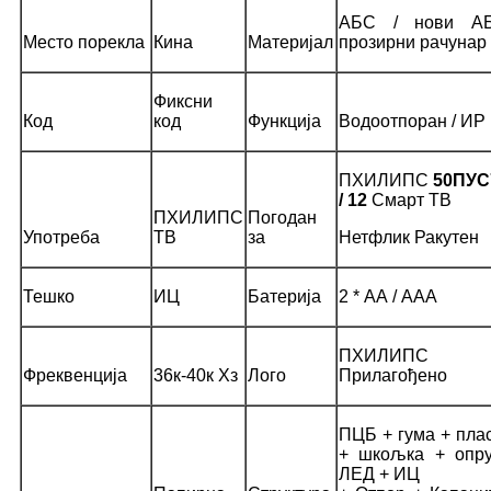
АБС / нови А
Место порекла
Кина
Материјал
прозирни рачунар
Фиксни
Код
код
Функција
Водоотпоран / ИР
ПХИЛИПС
50ПУС
/ 12
Смарт ТВ
ПХИЛИПС
Погодан
Употреба
ТВ
за
Нетфлик Ракутен
Тешко
ИЦ
Батерија
2 * АА / ААА
ПХИЛИПС
Фреквенција
36к-40к Хз
Лого
Прилагођено
ПЦБ + гума + пла
+ шкољка + опру
ЛЕД + ИЦ