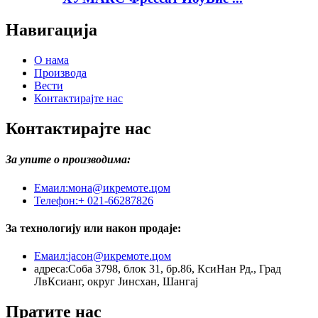
Навигација
О нама
Производа
Вести
Контактирајте нас
Контактирајте нас
За упите о производима:
Емаил:
мона@икремоте.цом
Телефон:
+ 021-66287826
За технологију или након продаје:
Емаил:
јасон@икремоте.цом
адреса:
Соба 3798, блок 31, бр.86, КсиНан Рд., Град
ЛвКсианг, округ Јинсхан, Шангај
Пратите нас