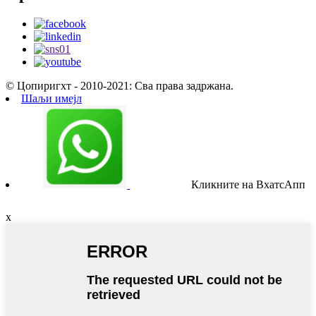
© Цопиригхт - 2010-2021: Сва права задржана.
Шаљи имејл
Кликните на ВхатсАпп
x