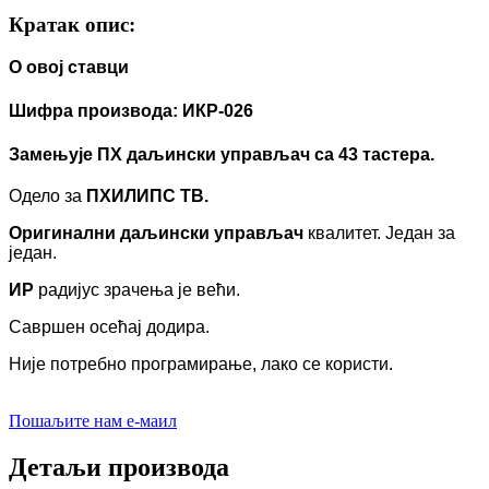
Кратак опис:
О овој ставци
Шифра производа: ИКР-026
Замењује ПХ даљински управљач са 43 тастера.
Одело за
ПХИЛИПС ТВ.
Оригинални даљински управљач
квалитет.
Један за
један.
ИР
радијус зрачења је већи.
Савршен осећај додира.
Није потребно програмирање, лако се користи.
Пошаљите нам е-маил
Детаљи производа