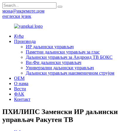
мона@икремоте.цом
енглески језик
Кућа
Производа
ИР даљински управљач
Паметни даљински управљач за глас
Даљински управљач за Андроид ТВ БОКС
Ви-Фи даљински управљач
Универзални даљински управљач
Даљински управљач наизменичном струјом
ОЕМ
О нама
Вести
ФАК
Контакт
ПХИЛИПС Заменски ИР даљински
управљач Ракутен ТВ