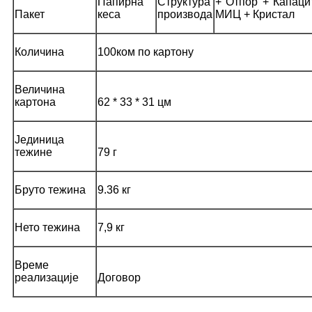
Папирна
Структура
+ Отпор + Капаци
Пакет
кеса
производа
МИЦ + Кристал
Количина
100ком по картону
Величина
картона
62 * 33 * 31 цм
Јединица
тежине
79 г
Бруто тежина
9.36 кг
Нето тежина
7,9 кг
Време
реализације
Договор